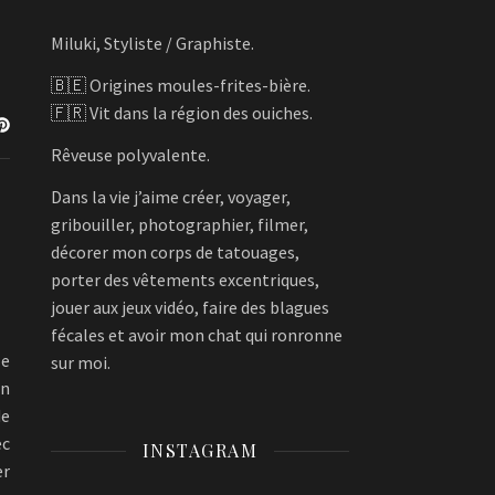
Miluki, Styliste / Graphiste.
🇧🇪 Origines moules-frites-bière.
🇫🇷 Vit dans la région des ouiches.
Rêveuse polyvalente.
Dans la vie j’aime créer, voyager,
gribouiller, photographier, filmer,
décorer mon corps de tatouages,
porter des vêtements excentriques,
jouer aux jeux vidéo, faire des blagues
fécales et avoir mon chat qui ronronne
le
sur moi.
on
de
ec
INSTAGRAM
er