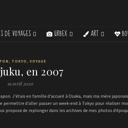
S DE VOYAGES
URBEX
ART
BO
,
,
PON
TOKYO
VOYAGE
juku, en 2007
19 avril 2020
Japon. J'étais en famille d'accueil à Osaka, mais ma mère japonai
: me permettre d'aller passer un week-end à Tokyo pour réaliser m
e vous propose de replonger dans les archives de mes photos d’époq