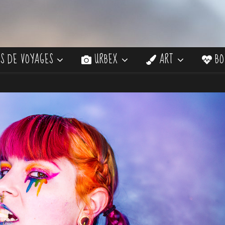
S DE VOYAGES
URBEX
ART
BO