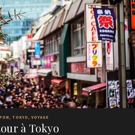
,
,
PON
TOKYO
VOYAGE
our à Tokyo