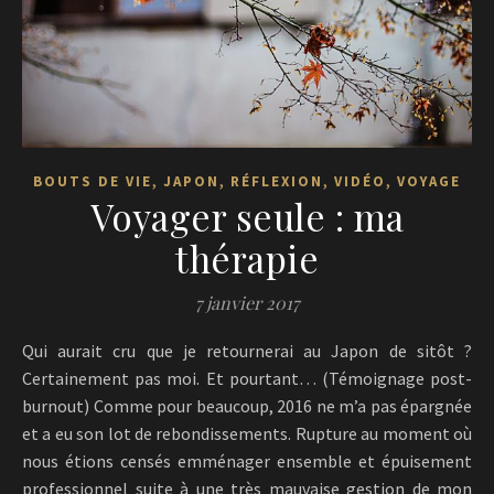
,
,
,
,
BOUTS DE VIE
JAPON
RÉFLEXION
VIDÉO
VOYAGE
Voyager seule : ma
thérapie
7 janvier 2017
Qui aurait cru que je retournerai au Japon de sitôt ?
Certainement pas moi. Et pourtant… (Témoignage post-
burnout) Comme pour beaucoup, 2016 ne m’a pas épargnée
et a eu son lot de rebondissements. Rupture au moment où
nous étions censés emménager ensemble et épuisement
professionnel suite à une très mauvaise gestion de mon