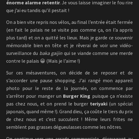
énorme alarme retentir
. Je vous laisse imaginer le fou rire
que j’ai eu tandis qu’il pestait !
On a bien vite repris nos vélos, au final l’entrée était fermée
(en fait le palais ne se visite pas comme ça, on l’a appris
plus tard) et on a quitté les lieux. Mais je garde ce souvenir
mémorable bien en tête et je rêverai de voir une vidéo-
surveillance du
baka gaijin
qui se viande comme une merde
contre le palais 😀 (Mais je l’aime !)
Sur ces mésaventures, on décide de se reposer et de
s’accorder une pause shopping. J’ai rangé mon appareil
photo pour le reste de la journée, on commence par
s’arrêter pour manger un
Burger King
puisque ça n’existe
pas chez nous, et on prend le burger
teriyaki
(un spécial
japonais, quand même !). Grand dieu, ça coûte le tiers du prix
de chez nous et c’est succulent ! Même leurs frites ne
semblent pas grasses dégueulasses comme les nôtres.
On continue vers une arcade commerciale, découvrant au