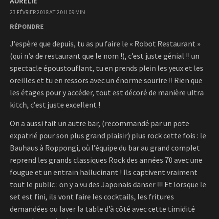
AURÉLIE
23 FÉVRIER 2018 AT 20 H 09 MIN
RÉPONDRE
J’espère que depuis, tu as pu faire le « Robot Restaurant »
(qui n’a de restaurant que le nom !), c’est juste génial !! un
spectacle époustouflant, tu en prends plein les yeux et les
oreilles et tu en ressors avec un énorme sourire !! Rien que
les étages pour y accéder, tout est décoré de manière ultra
kitch, c’est juste excellent !
On a aussi fait un autre bar, (recommandé par un pote
expatrié pour son plus grand plaisir) plus rock cette fois : le
Bauhaus à Roppongi, où l’équipe du bar au grand complet
reprend les grands classiques Rock des années 70 avec une
fougue et un entrain hallucinant ! Ils captivent vraiment
tout le public : on y a vu des Japonais danser !!! Et lorsque le
set est fini, ils vont faire les cocktails, les fritures
demandées ou laver la table d’à côté avec cette timidité