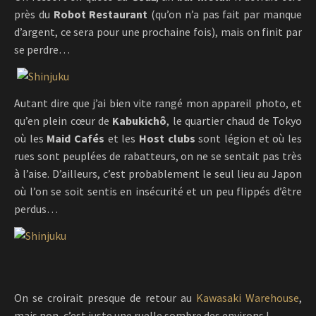
près du
Robot Restaurant
(qu’on n’a pas fait par manque
d’argent, ce sera pour une prochaine fois), mais on finit par
se perdre…
Autant dire que j’ai bien vite rangé mon appareil photo, et
qu’en plein cœur de
Kabukichô
, le quartier chaud de Tokyo
où les
Maid Cafés
et les
Host clubs
sont légion et où les
rues sont peuplées de rabatteurs, on ne se sentait pas très
à l’aise. D’ailleurs, c’est probablement le seul lieu au Japon
où l’on se soit sentis en insécurité et un peu flippés d’être
perdus…
On se croirait presque de retour au
Kawasaki Warehouse
,
mais non, c’est juste une ruelle sombre des environs !