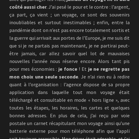
coûté aussi cher
. J’ai pesé le pour et le contre : l’argent,
ça part, ça vient ; un voyage, ce sont des souvenirs
inoubliables et surtout inestimables ; enfin, entre la
pandémie dont on n’est pas encore totalement sortis et
la guerre qui arrivait aux portes de l’Europe, je me suis dit
que si je ne partais pas maintenant, je ne partirai peut-
être jamais, car allez savoir quel lot de mauvaises
nouvelles l’année nous réserve encore. Alors tant pis
pour mes économies :
je fonce
! Et
je ne regrette pas
mon choix une seule seconde
. Je n’ai rien eu à redire
quant à l’organisation : l’agence dispose de sa propre
application dans laquelle tout mon voyage était
téléchargé et consultable en mode « hors ligne », avec
toutes les étapes, les horaires, les cartes et quelques
bonnes adresses. En plus de cela, j’ai reçu par voie
postale un carnet récapitulant mon voyage ainsi qu’une
batterie externe pour mon téléphone afin que l’appli
soit toujours accessible. Mon driver était adorable, et j’ai