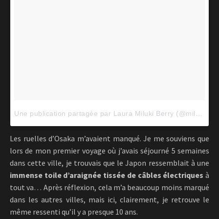
Une publication partagée par Laura Miluki Berry (@milukiberry)
Les ruelles d’Osaka m’avaient manqué. Je me souviens que
lors de mon premier voyage où j’avais séjourné 5 semaines
dans cette ville, je trouvais que le Japon ressemblait à une
immense toile d’araignée tissée de câbles électriques
à
tout va… Après réflexion, cela m’a beaucoup moins marqué
dans les autres villes, mais ici, clairement, je retrouve le
même ressenti qu’il y a presque 10 ans.